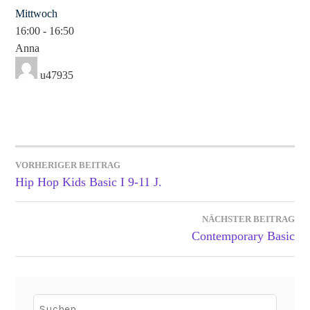
Mittwoch
16:00
-
16:50
Anna
u47935
VORHERIGER BEITRAG
Hip Hop Kids Basic I 9-11 J.
BEITRAGSNAVIGATION
NÄCHSTER BEITRAG
Contemporary Basic
Suchen