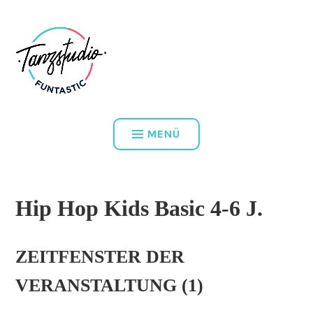
Zum
DEIN TANZSTUDIO IN WIEN
Inhalt
springen
TANZSTUDIO FUNTASTIC
MENÜ
Hip Hop Kids Basic 4-6 J.
ZEITFENSTER DER
VERANSTALTUNG (1)