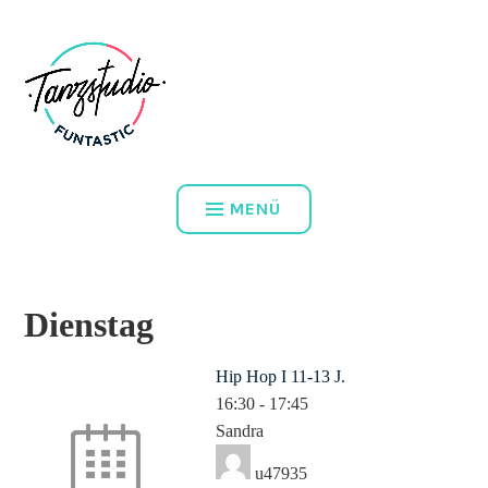
Zum
DEIN TANZSTUDIO IN WIEN
Inhalt
springen
TANZSTUDIO FUNTASTIC
MENÜ
Dienstag
Hip Hop I 11-13 J.
16:30
-
17:45
Sandra
u47935